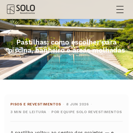
Pastilhas: como escolher para
piscina, banheiro e áreas molhadas
PISOS E REVESTIMENTOS
·
8 JUN 2026
·
3 MIN DE LEITURA
·
POR EQUIPE SOLO REVESTIMENTOS
A pastilha voltou ao centro dos projetos — e