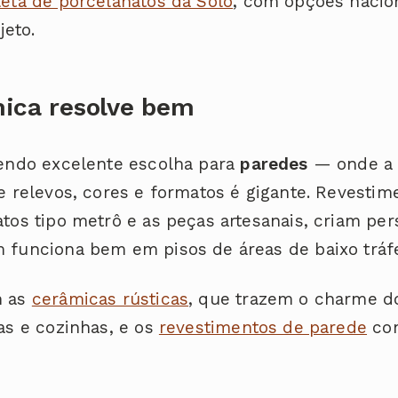
eta de porcelanatos da Solo
, com opções nacio
jeto.
ica resolve bem
endo excelente escolha para
paredes
— onde a 
e relevos, cores e formatos é gigante. Revesti
tos tipo metrô e as peças artesanais, criam pe
funciona bem em pisos de áreas de baixo tráf
m as
cerâmicas rústicas
, que trazem o charme do
as e cozinhas, e os
revestimentos de parede
com