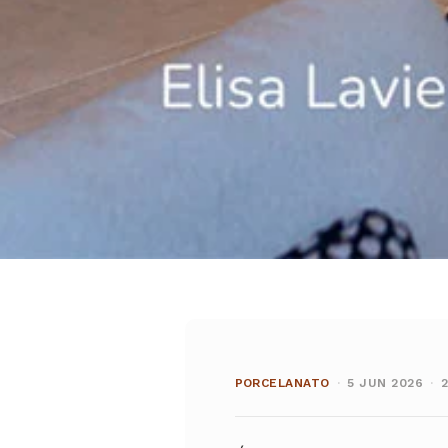
PORCELANATO
·
5 JUN 2026
·