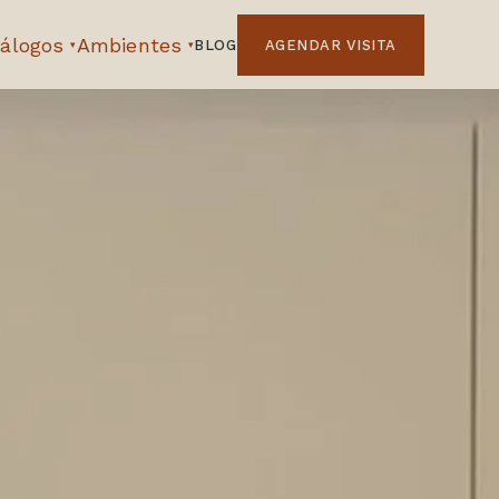
álogos
Ambientes
BLOG
AGENDAR VISITA
▾
▾