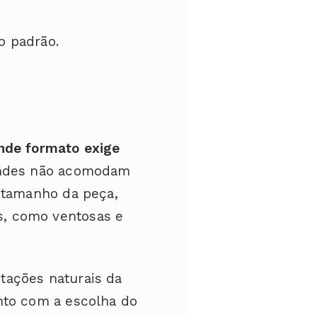
o padrão.
nde formato exige
randes não acomodam
o tamanho da peça,
s, como ventosas e
tações naturais da
nto com a escolha do