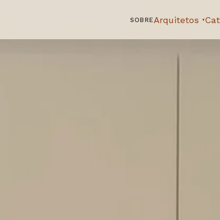
Arquitetos
Cat
SOBRE
▾