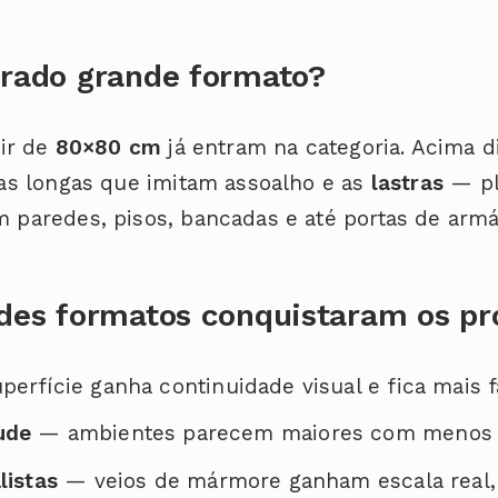
erado grande formato?
tir de
80×80 cm
já entram na categoria. Acima 
uas longas que imitam assoalho e as
lastras
— pl
 paredes, pisos, bancadas e até portas de armá
des formatos conquistaram os pr
erfície ganha continuidade visual e fica mais f
ude
— ambientes parecem maiores com menos i
listas
— veios de mármore ganham escala real,