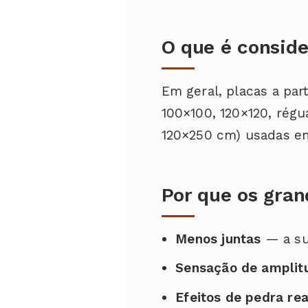
O que é consid
Em geral, placas a par
100×100, 120×120, rég
120×250 cm) usadas em
Por que os gran
Menos juntas
— a sup
Sensação de amplit
Efeitos de pedra rea