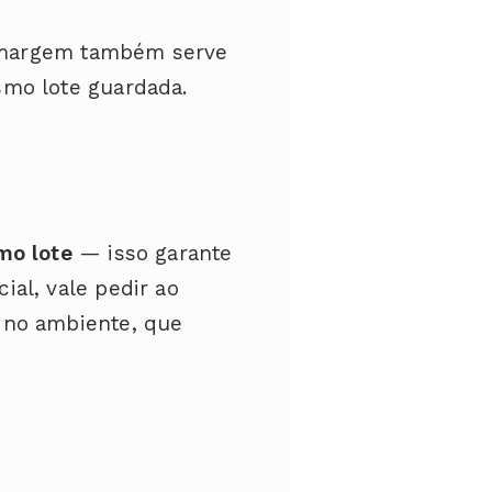
a margem também serve
smo lote guardada.
o lote
— isso garante
al, vale pedir ao
 no ambiente, que